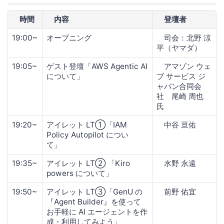
時間
内容
登壇者
19:00~
オープニング
司会：北野 涼
平（ヤマダ）
19:05~
ゲスト登壇「AWS Agentic AI
アマゾン ウェ
について」
ブ サービス ジ
ャパン合同会
社 尾崎 周也
氏
19:20~
アイレット LT①「IAM
中谷 亘佑
Policy Autopilot につい
て」
19:35~
アイレット LT② 「Kiro
水野 永遠
powers について」
19:50~
アイレット LT③「GenU の
前野 佑宜
『Agent Builder』を使って
お手軽に AI エージェントを作
成・利用してみよう」