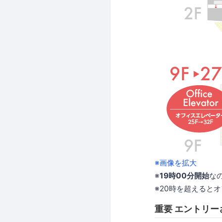
※画像を拡大
※
19時00分開始
な
※20時を超えると
重要 エントリ