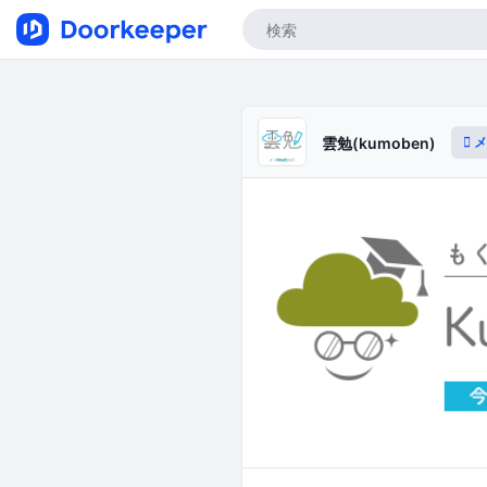
メ
雲勉(kumoben)