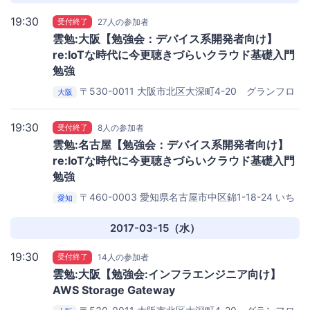
19:30
受付終了
27人の参加者
雲勉:大阪【勉強会：デバイス系開発者向け】
re:IoTな時代に今更聴きづらいクラウド基礎入門
勉強
〒530-0011 大阪市北区大深町4-20 グランフロ
大阪
ント大阪タワーA 27階
iret株式会社(cloudpack) 大阪オ
フィス
19:30
受付終了
8人の参加者
雲勉:名古屋【勉強会：デバイス系開発者向け】
re:IoTな時代に今更聴きづらいクラウド基礎入門
勉強
〒460-0003 愛知県名古屋市中区錦1-18-24 いち
愛知
ご伏見ビル 3F
iret株式会社(cloudpack) 名古屋オフィス
2017-03-15（水）
19:30
受付終了
14人の参加者
雲勉:大阪【勉強会:インフラエンジニア向け】
AWS Storage Gateway