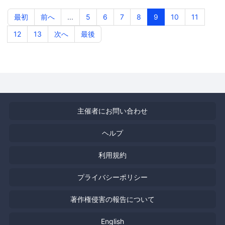
ント大阪タワーA 27階
iret株式会社(cloudpack) 大阪オ
フィス
最初
前へ
...
5
6
7
8
9
10
11
12
13
次へ
最後
主催者にお問い合わせ
ヘルプ
利用規約
プライバシーポリシー
著作権侵害の報告について
English