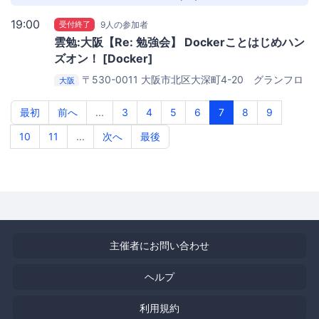
19:00
受付終了
9人の参加者
雲勉:大阪【Re: 勉強会】 Dockerことはじめハン
ズオン！ [Docker]
〒530-0011 大阪市北区大深町4-20 グランフロ
大阪
ント大阪タワーA 27階
iret株式会社(cloudpack) 大阪オ
フィス
最初
前へ
...
3
4
5
6
7
8
9
10
11
...
次へ
最後
主催者にお問い合わせ
ヘルプ
利用規約